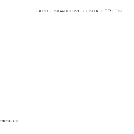
FR
|
EN
PARUTIONS
ARCHIVES
CONTACT
nements de